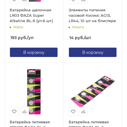
Батарейка щелочная
Элементы питания
LR03 ФАZA Super
часовой Космос AG13,
Alkaline BL-6 (уп.6 шт.)
LR44, 10 шт на блистере
Мало
Много
193
руб.
/уп
14
руб.
/шт
В корзину
В корзину
Батарейка литиевая
Батарейка литиевая