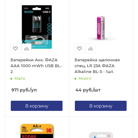
Батарейки Акк. ФАZA
Батарейка щелочная
ААА 1000 mWh USB BL-
спец, LR 23А ФАZA
2
Alkaline BL-5 - 1шт.
Мало
Много
971
руб.
/уп
44
руб.
/шт
В корзину
В корзину