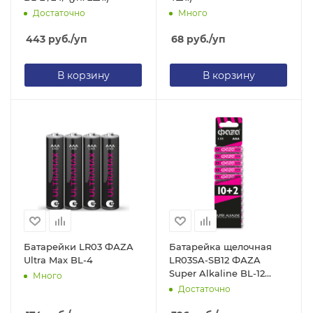
Достаточно
Много
443
руб.
/уп
68
руб.
/уп
В корзину
В корзину
Батарейки LR03 ФАZA
Батарейка щелочная
Ultra Max BL-4
LR03SA-SB12 ФАZA
Super Alkaline BL-12
Много
(уп.12 шт.)
Достаточно