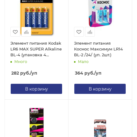
Элемент питания Kodak
Элемент питания
LR6 MAX SUPER Alkaline
Космос Максимум LR14
BL-4 (упаковка 4
BL-2 /24/ (уп. 2шт.)
батарейки)
Много
Мало
282
руб.
/уп
364
руб.
/уп
В корзину
В корзину