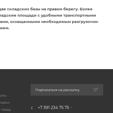
ве складских базы на правом берегу. Более
складские площади с удобными транспортными
дами, оснащенными необходимым разгрузочно-
ием.
Подписаться на рассылку
латы
тавки
+7 391 234 75 75
 товар