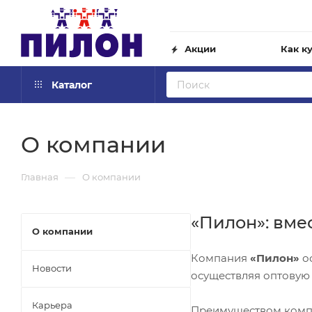
Акции
Как к
Каталог
О компании
—
Главная
О компании
«Пилон»: вмес
О компании
Компания
«Пилон»
ос
Новости
осуществляя оптовую 
Карьера
Преимуществом компа