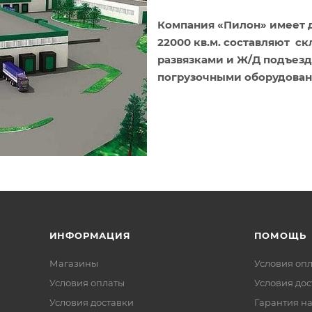
Компания «Пилон» имеет д
22000 кв.м. составляют 
развязками и Ж/Д подъез
погрузочными оборудован
ИНФОРМАЦИЯ
ПОМОЩЬ
Магазины
Условия оп
Условия оплаты
Условия дос
Условия доставки
Гарантия на