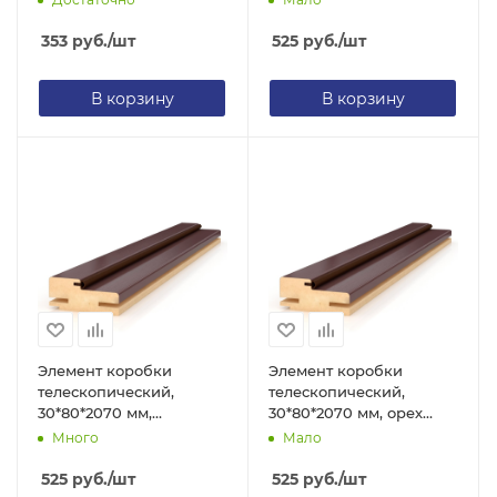
уплотнителем
353
руб.
/шт
525
руб.
/шт
В корзину
В корзину
Элемент коробки
Элемент коробки
телескопический,
телескопический,
30*80*2070 мм,
30*80*2070 мм, орех
лиственница, с
темный, с уплотнителем
Много
Мало
уплотнителем
525
руб.
/шт
525
руб.
/шт