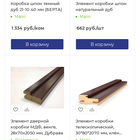
Коробка шпон темный
Элемент коробки шпон
дуб 21-10 40 мм (БЕРТА)
натуральный дуб
Мало
Мало
1 334
руб.
/ком
662
руб.
/шт
В корзину
В корзину
Элемент дверной
Элемент коробки
коробки МДФ, венге,
телескопический,
28х70х2050 мм, Дубрава
30*80*2070 мм, клён
марроне, с
Достаточно
Мало