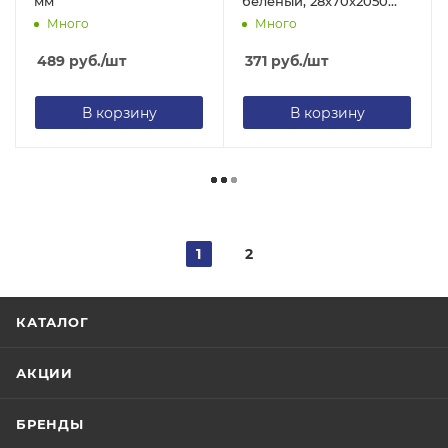
мм
белёный, 28х70х2050
мм, Дубрава
Много
Много
489
руб.
/шт
371
руб.
/шт
В корзину
В корзину
1
2
КАТАЛОГ
АКЦИИ
БРЕНДЫ