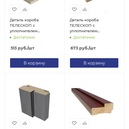
Деталь короба
Деталь короба
ТЕЛЕСКОП с
ТЕЛЕСКОП с
уплотнителем
уплотнителем
32х74х2050 ПВХ бетон
26х70х2050 ПВХ дуб
Достаточно
Достаточно
светлый
пацифик
513
руб.
/шт
673
руб.
/шт
В корзину
В корзину