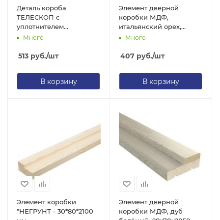
Деталь короба
Элемент дверной
ТЕЛЕСКОП с
коробки МДФ,
уплотнителем
итальянский орех,
32х74х2050 ПВХ бетон
28х70х2050 мм, Дубрава
Много
Много
темный
513
руб.
/шт
407
руб.
/шт
В корзину
В корзину
Элемент коробки
Элемент дверной
"НЕГРУНТ - 30*80*2100
коробки МДФ, дуб