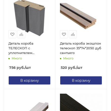
Деталь короба
Деталь короба экошпон
ТЕЛЕСКОП с
телескоп 35*74*2050 дуб
уплотнителем
сантьяго
32х74х2050 ПВХ эмалит
Много
Много
серый
756
руб.
/шт
520
руб.
/шт
В корзину
В корзину