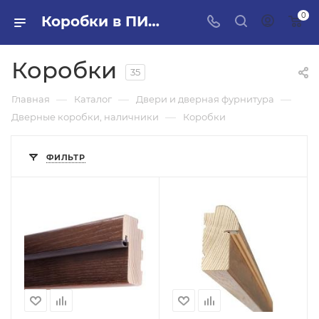
0
Коробки в ПИЛОН — купить стройматериалы в интернет-магазине ПИЛОН с доставкой оптом и в розницу
Коробки
35
—
—
—
Главная
Каталог
Двери и дверная фурнитура
—
Дверные коробки, наличники
Коробки
ФИЛЬТР