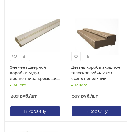
Элемент дверной
Деталь короба экошпон
коробки МДФ,
телескоп 35*74*2050
лиственница кремовая,
ясень пепельный
с уплотнителем,
Много
Много
28х70х2050 мм
289
руб.
/шт
567
руб.
/шт
В корзину
В корзину