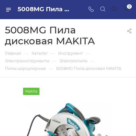
0
5008MG Пила дисковая MAKITA в ПИЛОН — купить стройматериалы в интернет-магазине ПИЛОН с доставкой оптом и в розницу
5008MG Пила
дисковая MAKITA
—
—
—
Главная
Каталог
Инструмент
—
—
Электроинструменты
Электропилы
—
Пилы циркулярные
5008MG Пила дисковая MAKITA
Makita