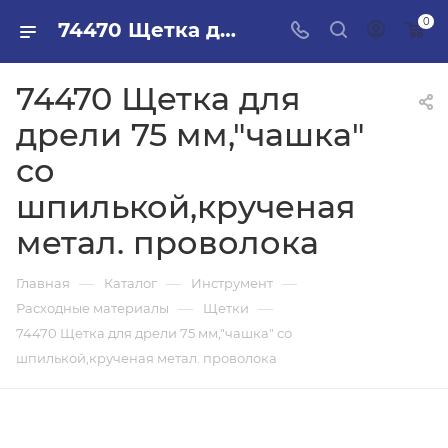
0
74470 Щетка для дрели 75 мм,"чашка" со шпилькой,крученая метал. проволока в ПИЛОН — купить стройматериалы в интернет-магазине ПИЛОН с доставкой оптом и в розницу
74470 Щетка для
дрели 75 мм,"чашка"
со
шпилькой,крученая
метал. проволока
—
—
—
Главная
Каталог
Инструмент
—
—
Расходные материалы
Щетки
74470 Щетка для дрели 75 мм,"чашка" со
шпилькой,крученая метал. проволока