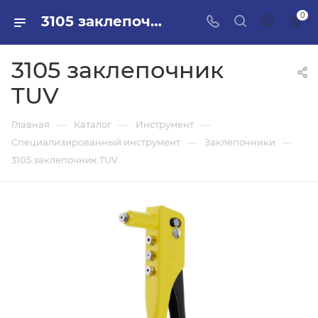
0
3105 заклепочник TUV в ПИЛОН — купить стройматериалы в интернет-магазине ПИЛОН с доставкой оптом и в розницу
3105 заклепочник
TUV
—
—
—
Главная
Каталог
Инструмент
—
—
Специализированный инструмент
Заклепочники
3105 заклепочник TUV