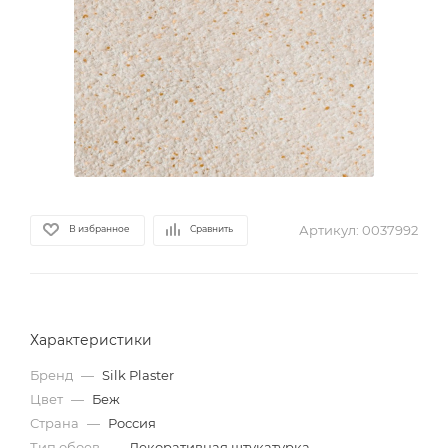
Артикул:
0037992
В избранное
Сравнить
Характеристики
Бренд
—
Silk Plaster
Цвет
—
Беж
Страна
—
Россия
Тип обоев
—
Декоративная штукатурка