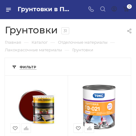
0
Грунтовки в ПИЛОН — купить стройматериалы в интернет-магазине ПИЛОН с доставкой оптом и в розницу
Грунтовки
31
—
—
—
Главная
Каталог
Отделочные материалы
—
Лакокрасочные материалы
Грунтовки
ФИЛЬТР