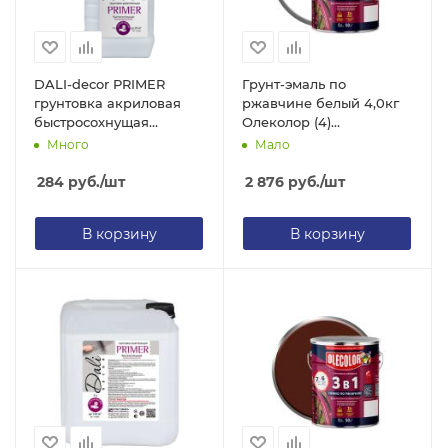
DALI-decor PRIMER
Грунт-эмаль по
грунтовка акриловая
ржавчине белый 4,0кг
быстросохнущая
Олеколор (4)
укрепляющая 1 л
4300005946
Много
Мало
(Рогнеда)
284
руб.
/шт
2 876
руб.
/шт
В корзину
В корзину