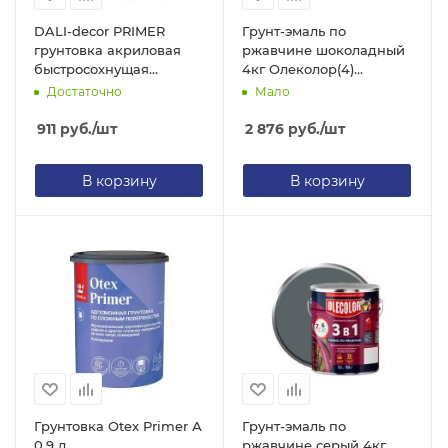
DALI-decor PRIMER
Грунт-эмаль по
грунтовка акриловая
ржавчине шоколадный
быстросохнущая
4кг Олеколор(4)
укрепляющая 5 л
4300005952
Достаточно
Мало
(Рогнеда)
911
руб.
/шт
2 876
руб.
/шт
В корзину
В корзину
Грунтовка Otex Primer А
Грунт-эмаль по
0,9 л
ржавчине серый 4кг