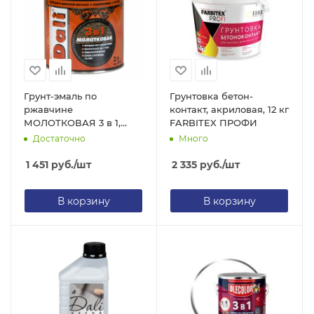
Грунт-эмаль по
Грунтовка бетон-
ржавчине
контакт, акриловая, 12 кг
МОЛОТКОВАЯ 3 в 1,
FARBITEX ПРОФИ
Золотистая 0,75л
Достаточно
Много
(Рогнеда) 1/6
1 451
руб.
/шт
2 335
руб.
/шт
В корзину
В корзину