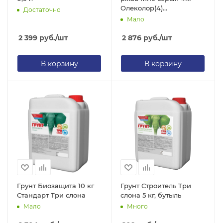
Олеколор(4)
Достаточно
4300005950
Мало
2 399
руб.
/шт
2 876
руб.
/шт
В корзину
В корзину
Грунт Биозащита 10 кг
Грунт Строитель Три
Стандарт Три слона
слона 5 кг, бутыль
Мало
Много