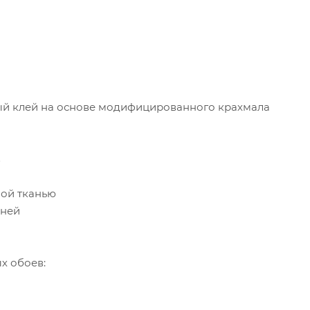
й клей на основе модифицированного крахмала
в
ной тканью
дней
х обоев: