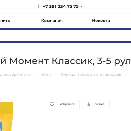
+7 391 234 75 75
упить
Компания
Новости
Момент Классик, 3-5 руло
—
—
—
клея, герметики
Клей
Клей для обоев и стеклообоев
В избранное
Сравнить