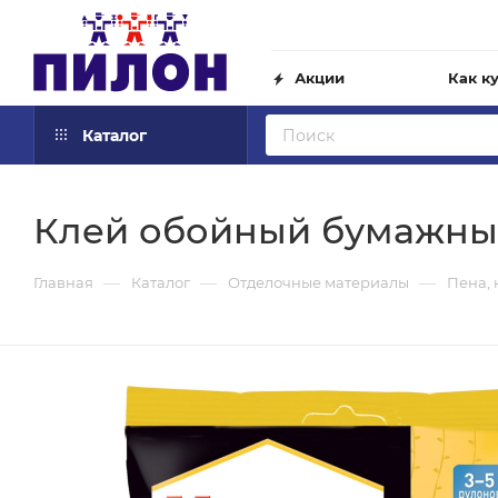
Акции
Как к
Каталог
Клей обойный бумажный 
—
—
—
Главная
Каталог
Отделочные материалы
Пена, 