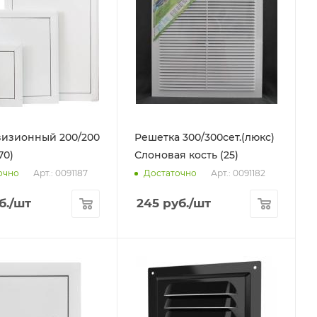
изионный 200/200
Решетка 300/300сет.(люкс)
70)
Слоновая кость (25)
Арт.: 0091187
Арт.: 0091182
очно
Достаточно
б.
/шт
245
руб.
/шт