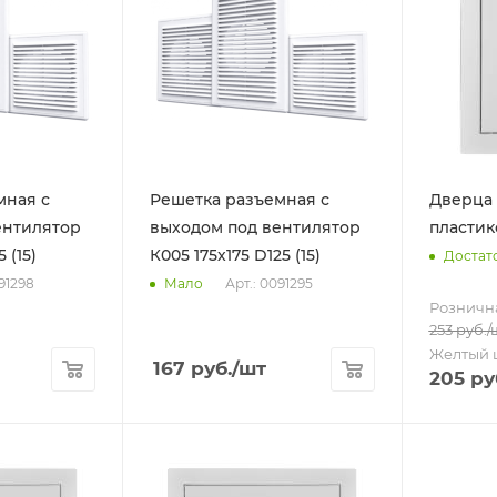
мная с
Решетка разъемная с
Дверца
ентилятор
выходом под вентилятор
пластик
К012 175х175 D125 (15)
К005 175х175 D125 (15)
Достат
091298
Арт.: 0091295
Мало
Розничн
253
руб.
/
Желтый 
167
руб.
/шт
205
ру