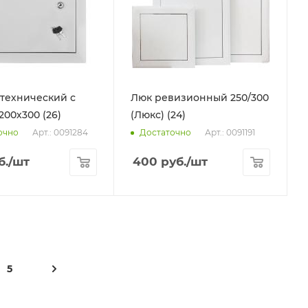
технический с
Люк ревизионный 250/300
200х300 (26)
(Люкс) (24)
Арт.: 0091284
Арт.: 0091191
очно
Достаточно
б.
/шт
400
руб.
/шт
5