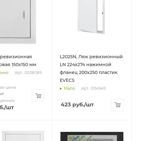
 ревизионная
L2025N, Люк ревизионный
овая 150х150 мм
LN 224х274 нажимной
фланец 200х250 пластик
Арт.: 0038089
очно
EVECS
ая цена
Арт.: 0114949
Мало
шт
ценник
423
руб.
/шт
б.
/шт