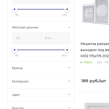
80
1 261
Желтый ценник
Решетка разъе
выходом под в
99
844
Арт.: 0
Мало
Бренд
189
руб.
/шт
Материал
Цвет
Высота