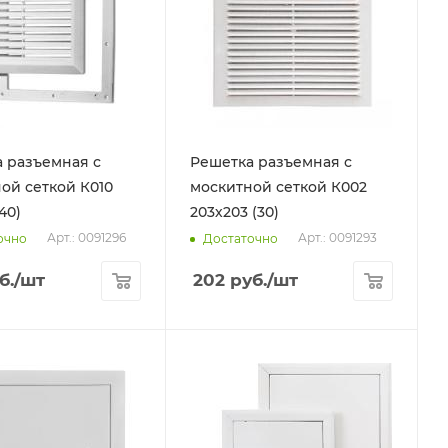
 разъемная с
Решетка разъемная с
ой сеткой К010
москитной сеткой К002
40)
203х203 (30)
Арт.: 0091296
Арт.: 0091293
очно
Достаточно
б.
/шт
202
руб.
/шт