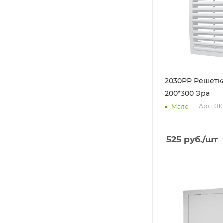
2030РР Решетк
200*300 Эра
Арт.: 0
Мало
525
руб.
/шт