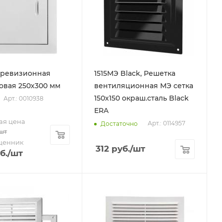
 ревизионная
1515МЭ Black, Решетка
овая 250х300 мм
вентиляционная МЭ сетка
150х150 окраш.сталь Black
Арт.: 0010938
ERA
ая цена
Арт.: 0114957
Достаточно
шт
ценник
312
руб.
/шт
б.
/шт