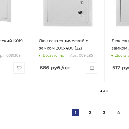
еский К019
Люк сантехнический с
Люк сан
замком 200х400 (22)
замком 
рт.: 0091308
Арт.: 0091285
Достаточно
Достат
686
руб.
/шт
517
ру
1
2
3
4