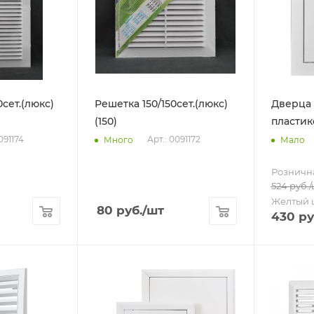
сет.(люкс)
Решетка 150/150сет.(люкс)
Дверца
(150)
пластик
091174
Арт.: 0091172
Много
Мало
Розничн
524
руб.
/
Желтый 
80
руб.
/шт
430
ру