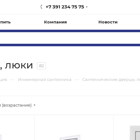
+7 391 234 75 75
упить
Компания
Новости
, люки
82
—
—
ация
Инженерная сантехника
Сантехнические дверцы, 
 (возрастание)