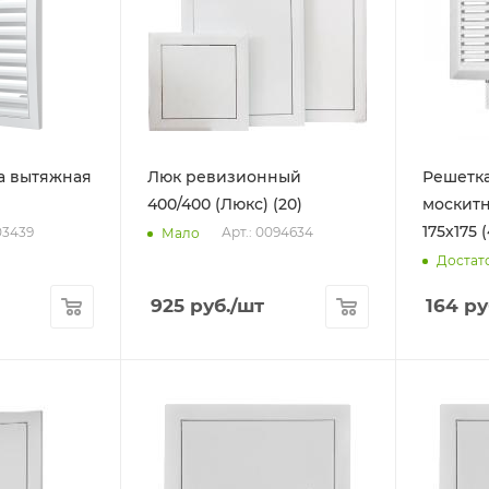
а вытяжная
Люк ревизионный
Решетка
400/400 (Люкс) (20)
москитн
175х175 (
103439
Арт.: 0094634
Мало
Достат
925
руб.
/шт
164
ру