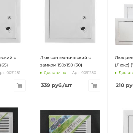
еский с
Люк сантехнический с
Люк рев
(65)
замком 150х150 (30)
(Люкс) (
рт.: 0091281
Арт.: 0091280
Достаточно
Достат
339
руб.
/шт
210
ру