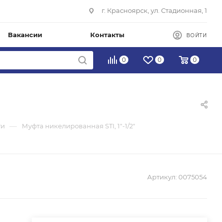
г. Красноярск, ул. Стадионная, 1
Вакансии
Контакты
ВОЙТИ
0
0
0
—
ги
Муфта никелированная STI, 1"-1/2"
Артикул:
0075054