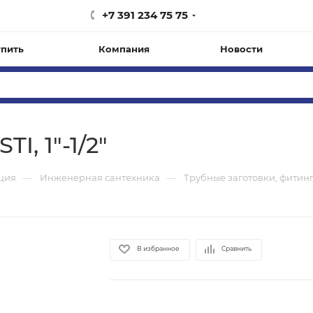
+7 391 234 75 75
упить
Компания
Новости
, 1"-1/2"
—
—
ация
Инженерная сантехника
Трубные заготовки, фитин
В избранное
Сравнить