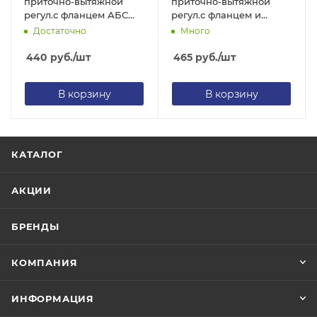
приточно-вытяжной
приточно-вытяжной
регул.с фланцем АБС
регул.с фланцем и
D100
стопорным кольцом АБС
Достаточно
Много
D100
440
руб.
/шт
465
руб.
/шт
В корзину
В корзину
КАТАЛОГ
АКЦИИ
БРЕНДЫ
КОМПАНИЯ
ИНФОРМАЦИЯ