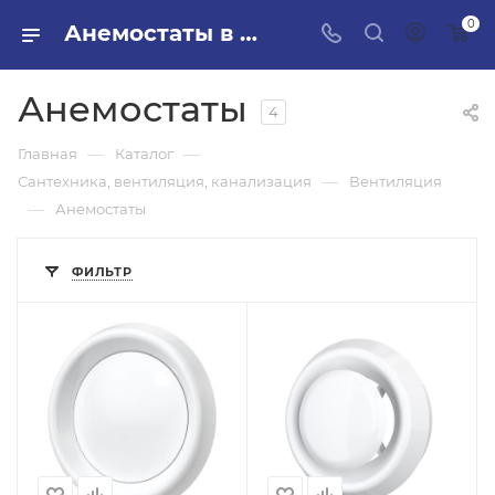
0
Анемостаты в ПИЛОН — купить стройматериалы в интернет-магазине ПИЛОН с доставкой оптом и в розницу
Анемостаты
4
—
—
Главная
Каталог
—
Сантехника, вентиляция, канализация
Вентиляция
—
Анемостаты
ФИЛЬТР