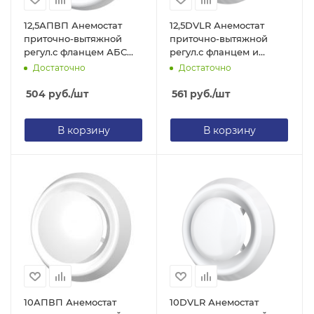
12,5АПВП Анемостат
12,5DVLR Анемостат
приточно-вытяжной
приточно-вытяжной
регул.с фланцем АБС
регул.с фланцем и
D125
стопор.кольцом D125
Достаточно
Достаточно
504
руб.
/шт
561
руб.
/шт
В корзину
В корзину
10АПВП Анемостат
10DVLR Анемостат