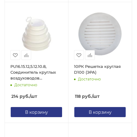
PU16.15.12,5.12.10.8,
10РК Решетка круглая
Соединитель круглых
D100 (ЭРА)
воздуховодов
Достаточно
центральный пластик
Достаточно
D160/150/125/120/100/80
214
руб.
/шт
118
руб.
/шт
В корзину
В корзину