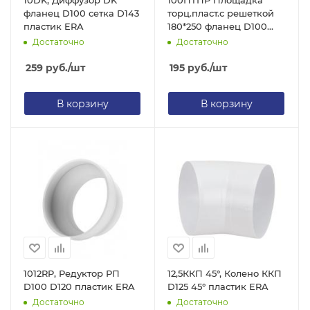
10DK, Диффузор DK
100ПТПР Площадка
фланец D100 сетка D143
торц.пласт.с решеткой
пластик ERA
180*250 фланец D100
(ЭРА)
Достаточно
Достаточно
259
руб.
/шт
195
руб.
/шт
В корзину
В корзину
1012RP, Редуктор РП
12,5ККП 45°, Колено ККП
D100 D120 пластик ERA
D125 45° пластик ERA
Достаточно
Достаточно