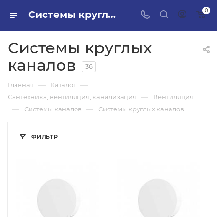
0
Системы круглых каналов в ПИЛОН — купить стройматериалы в интернет-магазине ПИЛОН с доставкой оптом и в розницу
Системы круглых
каналов
36
—
—
Главная
Каталог
—
Сантехника, вентиляция, канализация
Вентиляция
—
—
Системы каналов
Системы круглых каналов
ФИЛЬТР