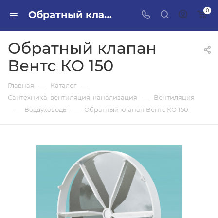
0
Обратный клапан Вентс КО 150 в ПИЛОН — купить стройматериалы в интернет-магазине ПИЛОН с доставкой оптом и в розницу
Обратный клапан
Вентс КО 150
—
—
Главная
Каталог
—
Сантехника, вентиляция, канализация
Вентиляция
—
—
Воздуховоды
Обратный клапан Вентс КО 150