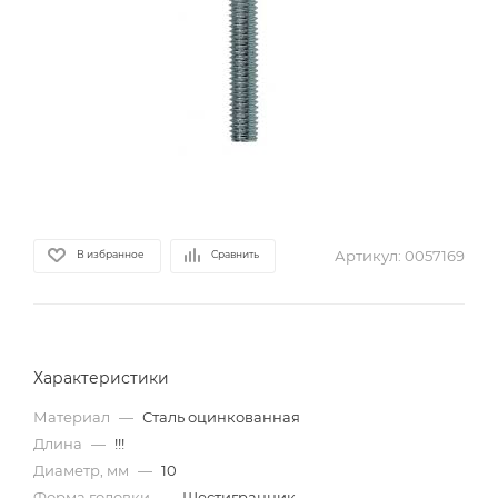
Артикул:
0057169
В избранное
Сравнить
Характеристики
Материал
—
Сталь оцинкованная
Длина
—
!!!
Диаметр, мм
—
10
Форма головки
—
Шестигранник