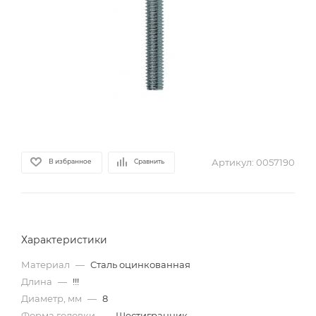
Артикул:
0057190
В избранное
Сравнить
Характеристики
Материал
—
Сталь оцинкованная
Длина
—
!!!
Диаметр, мм
—
8
Форма головки
—
Шестигранник