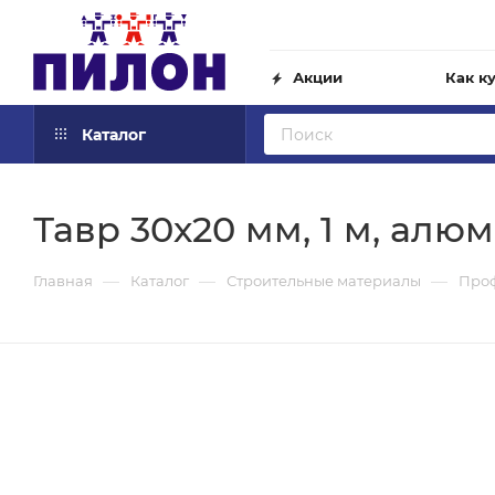
Акции
Как к
Каталог
Тавр 30х20 мм, 1 м, алю
—
—
—
Главная
Каталог
Строительные материалы
Про