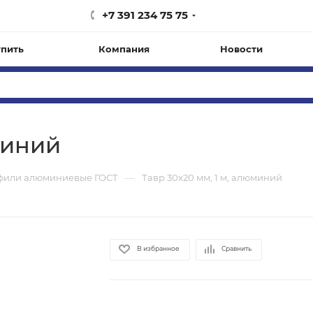
+7 391 234 75 75
упить
Компания
Новости
миний
—
фили алюминиевые ГОСТ
Тавр 30х20 мм, 1 м, алюминий
В избранное
Сравнить