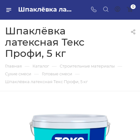
0
Шпаклёвка латексная Текс Профи, 5 кг в ПИЛОН — купить стройматериалы в интернет-магазине ПИЛОН с доставкой оптом и в розницу
Шпаклёвка
латексная Текс
Профи, 5 кг
—
—
—
Главная
Каталог
Строительные материалы
—
—
Сухие смеси
Готовые смеси
Шпаклёвка латексная Текс Профи, 5 кг