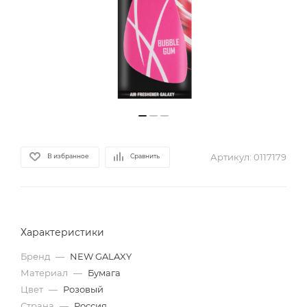
Артикул:
0117179
В избранное
Сравнить
Характеристики
Бренд
—
NEW GALAXY
Материал
—
Бумага
Цвет
—
Розовый
Страна
—
Россия