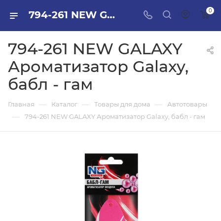
0
794-261 NEW GALAXY Ароматизатор Galaxy, бабл - гам в ПИЛОН — купить стройматериалы в интернет-магазине ПИЛОН с доставкой оптом и в розницу
794-261 NEW GALAXY
Ароматизатор Galaxy,
бабл - гам
—
—
—
Главная
Каталог
Товары для дома
Автотовары
—
794-261 NEW GALAXY Ароматизатор Galaxy, бабл - гам