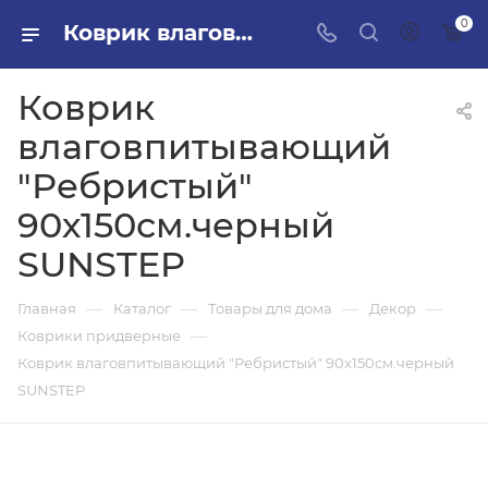
0
Коврик влаговпитывающий "Ребристый" 90х150см.черный SUNSTEP в ПИЛОН — купить стройматериалы в интернет-магазине ПИЛОН с доставкой оптом и в розницу
Коврик
влаговпитывающий
"Ребристый"
90х150см.черный
SUNSTEP
—
—
—
—
Главная
Каталог
Товары для дома
Декор
—
Коврики придверные
Коврик влаговпитывающий "Ребристый" 90х150см.черный
SUNSTEP