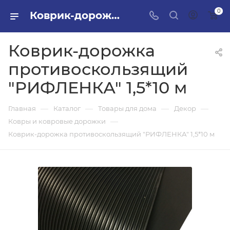
0
Коврик-дорожка противоскользящий "РИФЛЕНКА" 1,5*10 м в ПИЛОН — купить стройматериалы в интернет-магазине ПИЛОН с доставкой оптом и в розницу
Коврик-дорожка
противоскользящий
"РИФЛЕНКА" 1,5*10 м
—
—
—
—
Главная
Каталог
Товары для дома
Декор
—
Ковры и ковровые дорожки
Коврик-дорожка противоскользящий "РИФЛЕНКА" 1,5*10 м