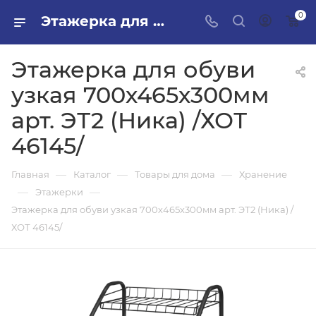
0
Этажерка для обуви узкая 700х465х300мм арт. ЭТ2 (Ника) /ХОТ 46145/ в ПИЛОН — купить стройматериалы в интернет-магазине ПИЛОН с доставкой оптом и в розницу
Этажерка для обуви
узкая 700х465х300мм
арт. ЭТ2 (Ника) /ХОТ
46145/
—
—
—
Главная
Каталог
Товары для дома
Хранение
—
—
Этажерки
Этажерка для обуви узкая 700х465х300мм арт. ЭТ2 (Ника) /
ХОТ 46145/