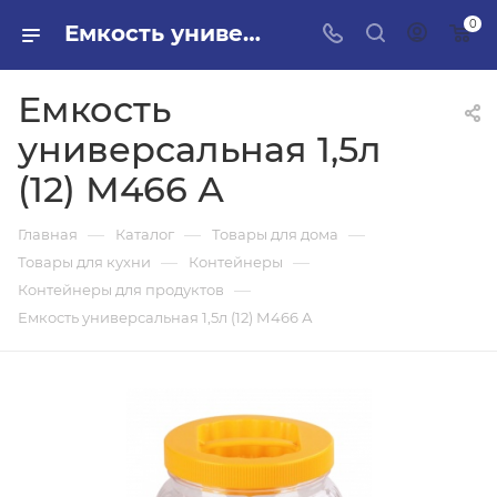
0
Емкость универсальная 1,5л (12) М466 А в ПИЛОН — купить стройматериалы в интернет-магазине ПИЛОН с доставкой оптом и в розницу
Емкость
универсальная 1,5л
(12) М466 А
—
—
—
Главная
Каталог
Товары для дома
—
—
Товары для кухни
Контейнеры
—
Контейнеры для продуктов
Емкость универсальная 1,5л (12) М466 А