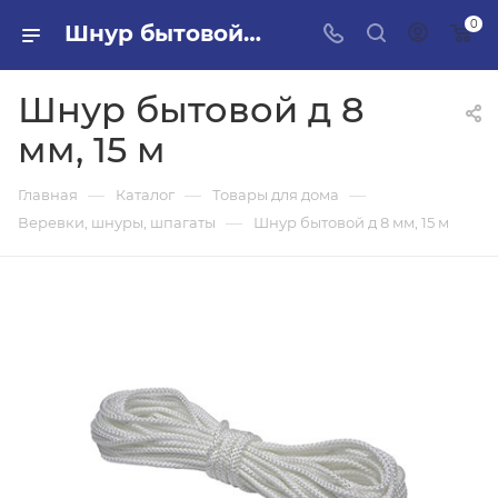
0
Шнур бытовой д 8 мм, 15 м в ПИЛОН — купить стройматериалы в интернет-магазине ПИЛОН с доставкой оптом и в розницу
Шнур бытовой д 8
мм, 15 м
—
—
—
Главная
Каталог
Товары для дома
—
Веревки, шнуры, шпагаты
Шнур бытовой д 8 мм, 15 м