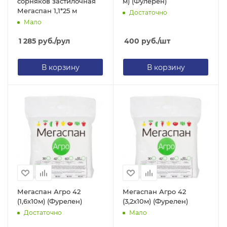
сорняков застилочная
м) (Фулерен)
Мегаспан 1,1*25 м
Достаточно
Мало
1 285
руб.
/рул
400
руб.
/шт
В корзину
В корзину
Мегаспан Агро 42
Мегаспан Агро 42
(1,6х10м) (Фурелен)
(3,2х10м) (Фурелен)
Достаточно
Мало