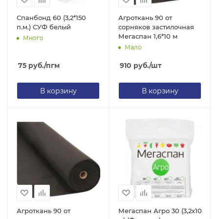
Спанбонд 60 (3,2*150
Агроткань 90 от
п.м.) СУФ белый
сорняков застилочная
Мегаспан 1,6*10 м
Много
Мало
75
руб.
/пгм
910
руб.
/шт
В корзину
В корзину
Агроткань 90 от
Мегаспан Агро 30 (3,2х10