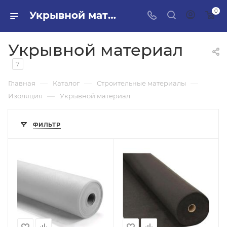
0
Укрывной материал в ПИЛОН — купить стройматериалы в интернет-магазине ПИЛОН с доставкой оптом и в розницу
Укрывной материал
7
—
—
—
Главная
Каталог
Строительные материалы
—
Изоляция
Укрывной материал
ФИЛЬТР