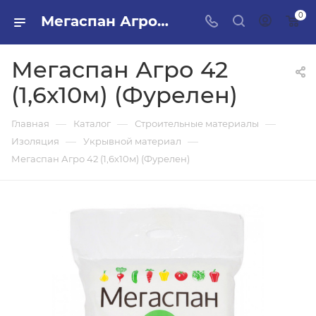
0
Мегаспан Агро 42 (1,6х10м) (Фурелен) в ПИЛОН — купить стройматериалы в интернет-магазине ПИЛОН с доставкой оптом и в розницу
Мегаспан Агро 42
(1,6х10м) (Фурелен)
—
—
—
Главная
Каталог
Строительные материалы
—
—
Изоляция
Укрывной материал
Мегаспан Агро 42 (1,6х10м) (Фурелен)