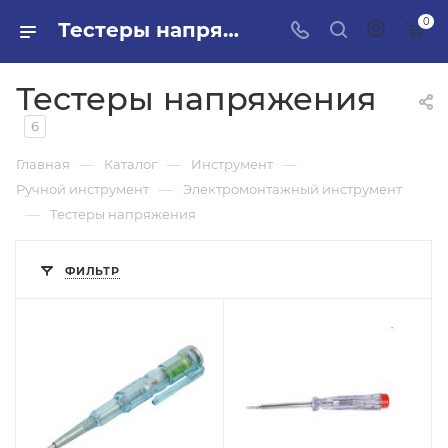
0
Тестеры напряжения в ПИЛОН — купить стройматериалы в интернет-магазине ПИЛОН с доставкой оптом и в розницу
Тестеры напряжения
6
—
—
—
Главная
Каталог
Инструмент
—
Ручной инструмент
Электромонтажный инструмент
—
Тестеры напряжения
ФИЛЬТР