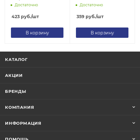
контак.двухполюсной до
TST1000-1
Достаточно
Достаточно
500V, жёлтый
423
руб.
/шт
359
руб.
/шт
В корзину
В корзину
КАТАЛОГ
АКЦИИ
БРЕНДЫ
КОМПАНИЯ
ИНФОРМАЦИЯ
ПОМОЩЬ