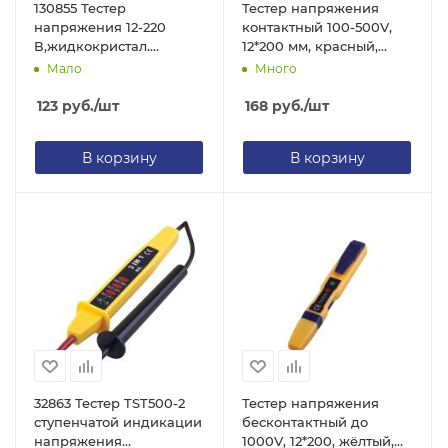
130855 Тестер
Тестер напряжения
напряжения 12-220
контактный 100-500V,
В,жидкокристал.
12*200 мм, красный,
дисплей с неоновой
TST500-1
Мало
Много
лампочкой
123
руб.
/шт
168
руб.
/шт
В корзину
В корзину
32863 Тестер TST500-2
Тестер напряжения
ступенчатой индикации
бесконтактный до
напряжения
1000V, 12*200, жёлтый,