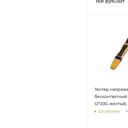
168
руб.
/шт
Тестер напряж
бесконтактный 
12*200, жёлтый,
А
Достаточно