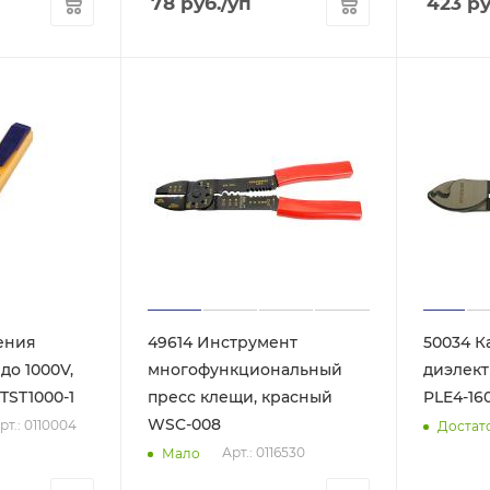
78
руб.
/уп
423
ру
ения
49614 Инструмент
50034 К
до 1000V,
многофункциональный
диэлект
 TST1000-1
пресс клещи, красный
PLE4-16
WSC-008
рт.: 0110004
Достат
Арт.: 0116530
Мало