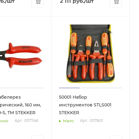
б.
/шт
2 111
руб.
/шт
абелерез
50001 Набор
рический, 160 мм,
инструментов STLS001
0-S, TM STEKKER
STEKKER
Арт.: 0117748
Арт.: 0117801
очно
Мало