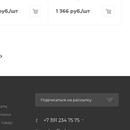
уб.
/шт
1 366
руб.
/шт
Подписаться на рассылку
латы
тавки
+7 391 234 75 75
 товар