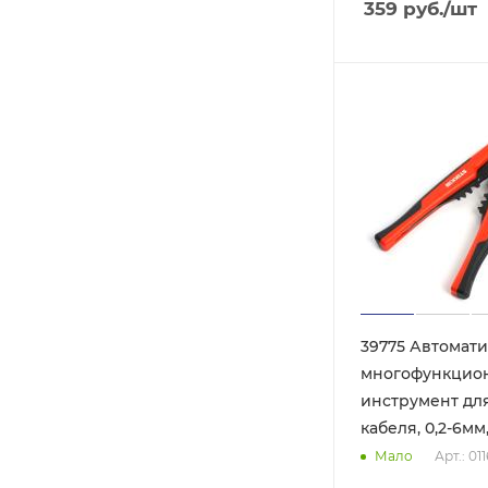
359
руб.
/шт
39775 Автомат
многофункцио
инструмент дл
кабеля, 0,2-6мм
Арт.: 01
Мало