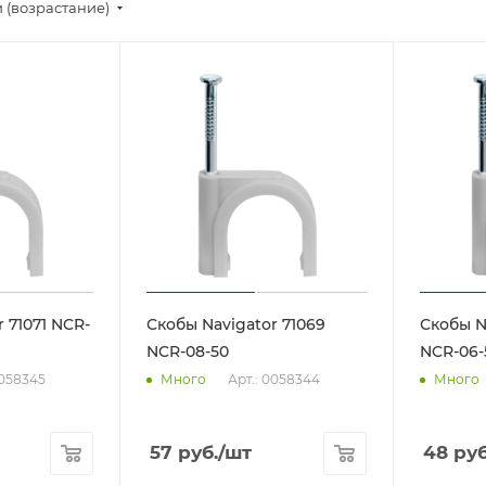
 (возрастание)
 71071 NCR-
Скобы Navigator 71069
Скобы N
NCR-08-50
NCR-06-
0058345
Арт.: 0058344
Много
Много
57
руб.
/шт
48
руб