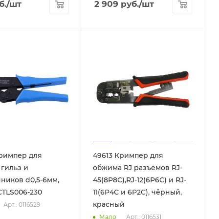
б.
/шт
2 909
руб.
/шт
римпер для
49613 Кримпер для
гильз и
обжима RJ разъёмов RJ-
ников d0,5-6мм,
45(8P8C),RJ-12(6P6C) и RJ-
CTLS006-230
11(6P4C и 6P2C), чёрный,
красный
Арт.: 0116529
Арт.: 0116531
Мало