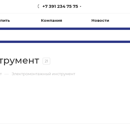
+7 391 234 75 75
упить
Компания
Новости
трумент
21
—
т
Электромонтажный инструмент