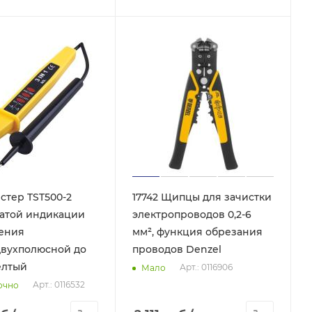
естер TST500-2
17742 Щипцы для зачистки
атой индикации
электропроводов 0,2-6
ения
мм², функция обрезания
двухполюсной до
проводов Denzel
ёлтый
Арт.: 0116906
Мало
Арт.: 0116532
очно