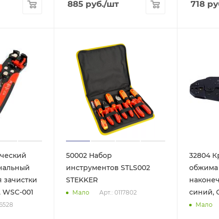
885
руб.
/шт
718
ру
ический
50002 Набор
32804 К
нальный
инструментов STLS002
обжима 
я зачистки
STEKKER
наконеч
, WSC-001
синий, 
Арт.: 0117802
Мало
16528
Мало