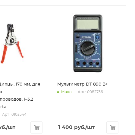
Щипцы, 170 мм, для
Мультиметр DT 890 В+
и
Арт.: 0082756
Мало
проводов, 1–3,2
rta
Арт.: 0103544
б.
/шт
1 400
руб.
/шт