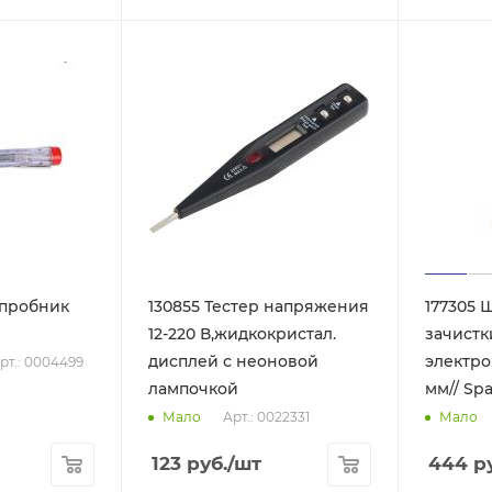
опробник
130855 Тестер напряжения
177305 
12-220 В,жидкокристал.
зачистк
дисплей с неоновой
электро
рт.: 0004499
лампочкой
мм// Spa
Арт.: 0022331
Мало
Мало
123
руб.
/шт
444
ру