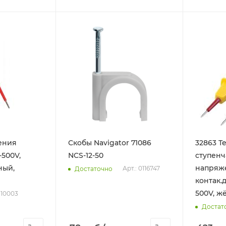
ения
Скобы Navigator 71086
32863 Т
-500V,
NCS-12-50
ступенч
ный,
напряж
Арт.: 0116747
Достаточно
контак.
500V, ж
110003
Достат