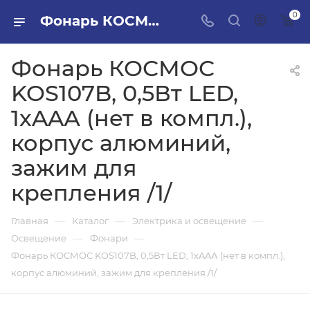
0
Фонарь КОСМОС KOS107B, 0,5Вт LED, 1xAAА (нет в компл.), корпус алюминий, зажим для крепления /1/ в ПИЛОН — купить стройматериалы в интернет-магазине ПИЛОН с доставкой оптом и в розницу
Фонарь КОСМОС
KOS107B, 0,5Вт LED,
1xAAА (нет в компл.),
корпус алюминий,
зажим для
крепления /1/
—
—
—
Главная
Каталог
Электрика и освещение
—
—
Освещение
Фонари
Фонарь КОСМОС KOS107B, 0,5Вт LED, 1xAAА (нет в компл.),
корпус алюминий, зажим для крепления /1/