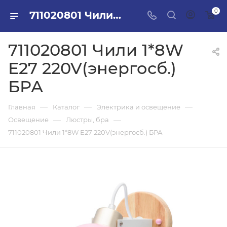
0
711020801 Чили 1*8W E27 220V(энергосб.) БРА в ПИЛОН — купить стройматериалы в интернет-магазине ПИЛОН с доставкой оптом и в розницу
711020801 Чили 1*8W
E27 220V(энергосб.)
БРА
—
—
—
Главная
Каталог
Электрика и освещение
—
—
Освещение
Люстры, бра
711020801 Чили 1*8W E27 220V(энергосб.) БРА