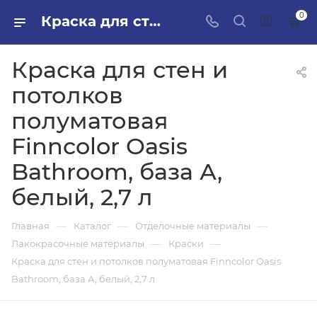
0
Краска для стен и потолков полуматовая Finncolor Oasis Bathroom, база А, белый, 2,7 л в ПИЛОН — купить стройматериалы в интернет-магазине ПИЛОН с доставкой оптом и в розницу
Краска для стен и
потолков
полуматовая
Finncolor Oasis
Bathroom, база А,
белый, 2,7 л
—
—
—
Главная
Каталог
Отделочные материалы
—
—
Лакокрасочные материалы
Краски
Краска для стен и потолков полуматовая Finncolor Oasis
Bathroom, база А, белый, 2,7 л