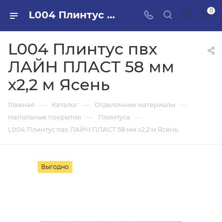
0
L004 Плинтус пвх ЛАЙН ПЛАСТ 58 мм х2,2 м Ясень в ПИЛОН — купить стройматериалы в интернет-магазине ПИЛОН с доставкой оптом и в розницу
L004 Плинтус пвх
ЛАЙН ПЛАСТ 58 мм
х2,2 м Ясень
—
—
—
Главная
Каталог
Отделочные материалы
—
—
Напольные покрытия
Плинтуса
L004 Плинтус пвх ЛАЙН ПЛАСТ 58 мм х2,2 м Ясень
Выгодно