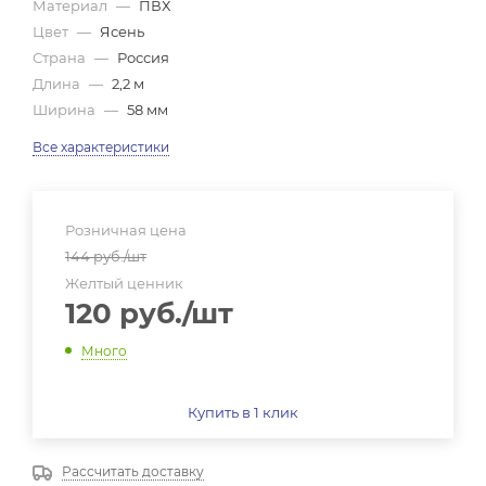
Материал
—
ПВХ
Цвет
—
Ясень
Страна
—
Россия
Длина
—
2,2 м
Ширина
—
58 мм
Все характеристики
Розничная цена
144
руб.
/шт
Желтый ценник
120
руб.
/шт
Много
Купить в 1 клик
Рассчитать доставку