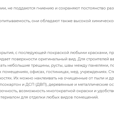
ии, не поддаются гниению и сохраняют постоянство раз
опитываемость, они обладают также высокой химическо
крытия, с последующей покраской любыми красками, пр
придает поверхности оригинальный вид. Для строителей 
ать небольшие трещины, русты, швы между панелями, п
х помещениях, офисах, гостиницах, мед. учреждениях. С
остях. Их можно наклеивать на очищенные от пыли и др
псокартон и ДСП (ДВП), деревянные и металлические ос
очность, возможность многократной окраски и удобств
материалом для отделки любых видов помещений.