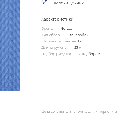
Желтый ценник
Характеристики
Бренд
—
Nortex
Тип обоев
—
Стеклообои
Ширина рулона
—
1 м
Длина рулона
—
25 м
Подбор рисунка
—
С подбором
Цена действительна только для интернет-маг