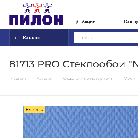
Акции
Как к
Каталог
81713 PRO Стеклообои "
—
—
—
Главная
Каталог
Отделочные материалы
Обои
Выгодно