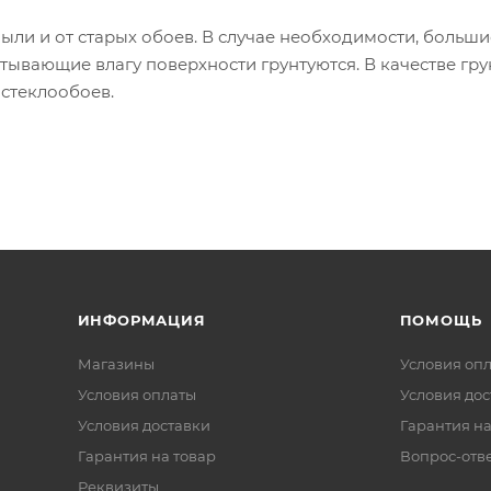
ыли и от старых обоев. В случае необходимости, больши
тывающие влагу поверхности грунтуются. В качестве гр
клей для стеклообоев.
ИНФОРМАЦИЯ
ПОМОЩЬ
Магазины
Условия оп
Условия оплаты
Условия дос
Условия доставки
Гарантия на
Гарантия на товар
Вопрос-отв
Реквизиты