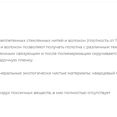
еплетенных стеклянных нитей и волокон (плотность от 1
й и волокон позволяют получать полотна с различным те
ионным связующим и после полимеризации скручиваетс
адочную пленку.
неральные экологически чистые материалы: кварцевый 
здух токсичных веществ, в них полностью отсутствует