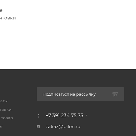
е
унтовки
Подписаться на рассылку
латы
тавки
+7 391 234 75 75
 товар
zakaz@pilon.ru
ет