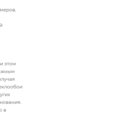
меров.
й
и этом
важным
олучая
теклообои
угих
нования.
о в