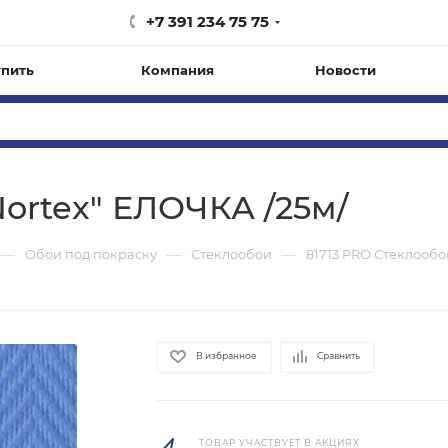
+7 391 234 75 75
упить
Компания
Новости
Nortex" ЕЛОЧКА /25м/
—
—
—
Обои под покраску
Стеклообои
81713 PRO Стеклообо
В избранное
Сравнить
ТОВАР УЧАСТВУЕТ В АКЦИЯХ