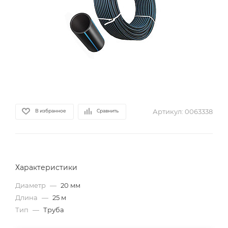
Артикул:
0063338
В избранное
Сравнить
Характеристики
Диаметр
—
20 мм
Длина
—
25 м
Тип
—
Труба