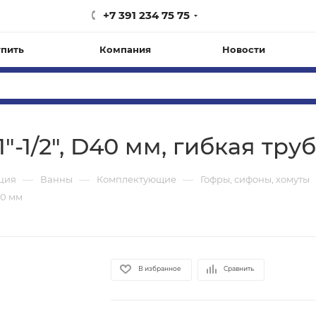
+7 391 234 75 75
упить
Компания
Новости
"-1/2", D40 мм, гибкая тру
—
—
—
ация
Ванны
Комплектующие
Гофры, сифоны, хомуты
50 мм
В избранное
Сравнить