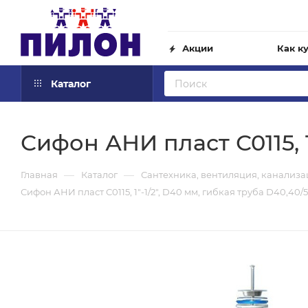
Акции
Как к
Каталог
Сифон АНИ пласт С0115, 1
—
—
Главная
Каталог
Сантехника, вентиляция, канализ
Сифон АНИ пласт С0115, 1"-1/2", D40 мм, гибкая труба D40,40/