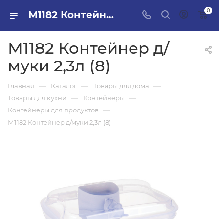
0
М1182 Контейнер д/муки 2,3л (8) в ПИЛОН — купить стройматериалы в интернет-магазине ПИЛОН с доставкой оптом и в розницу
М1182 Контейнер д/
муки 2,3л (8)
—
—
—
Главная
Каталог
Товары для дома
—
—
Товары для кухни
Контейнеры
—
Контейнеры для продуктов
М1182 Контейнер д/муки 2,3л (8)