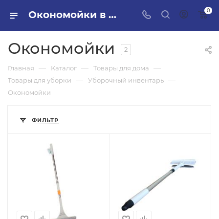
0
Окономойки в ПИЛОН — купить стройматериалы в интернет-магазине ПИЛОН с доставкой оптом и в розницу
Окономойки
2
—
—
—
Главная
Каталог
Товары для дома
—
—
Товары для уборки
Уборочный инвентарь
Окономойки
ФИЛЬТР