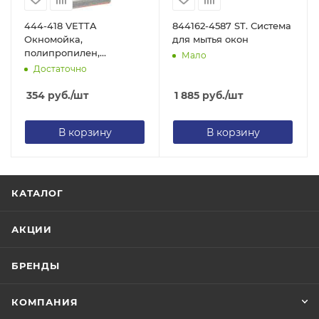
444-418 VETTA
844162-4587 ST. Система
Окномойка,
для мытья окон
полипропилен,
Мало
нерж.сталь,
Достаточно
микрофибра, 110х28х5,5
см
354
руб.
/шт
1 885
руб.
/шт
В корзину
В корзину
КАТАЛОГ
АКЦИИ
БРЕНДЫ
КОМПАНИЯ