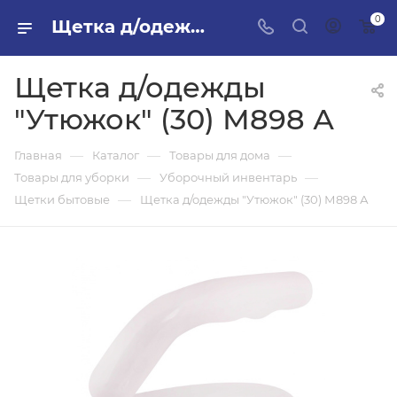
0
Щетка д/одежды "Утюжок" (30) М898 А в ПИЛОН — купить стройматериалы в интернет-магазине ПИЛОН с доставкой оптом и в розницу
Щетка д/одежды
"Утюжок" (30) М898 А
—
—
—
Главная
Каталог
Товары для дома
—
—
Товары для уборки
Уборочный инвентарь
—
Щетки бытовые
Щетка д/одежды "Утюжок" (30) М898 А